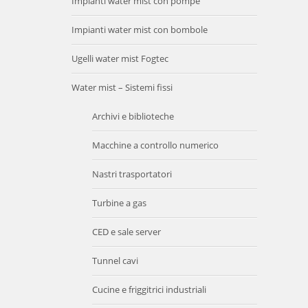
Impianti water mist con pompe
Impianti water mist con bombole
Ugelli water mist Fogtec
Water mist – Sistemi fissi
Archivi e biblioteche
Macchine a controllo numerico
Nastri trasportatori
Turbine a gas
CED e sale server
Tunnel cavi
Cucine e friggitrici industriali